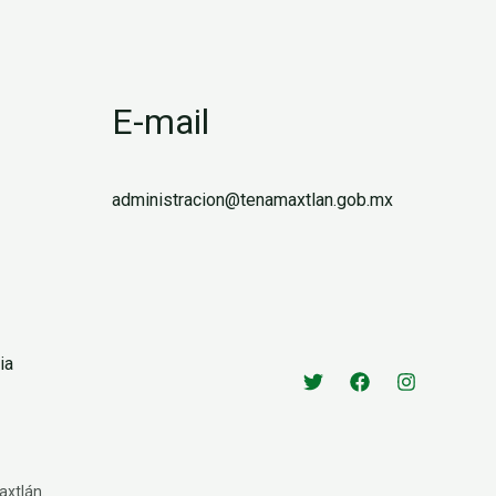
E-mail
administracion@tenamaxtlan.gob.mx
ia
axtlán.