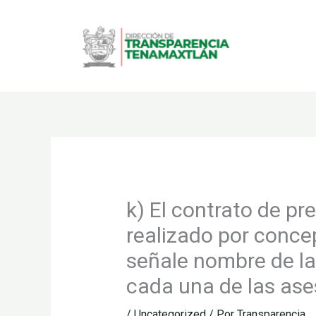
Ir
al
contenido
k) El contrato de pr
realizado por conce
señale nombre de la 
cada una de las ases
/
Uncategorized
/ Por
Transparencia