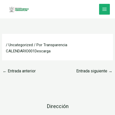
Ir
al
contenido
/
Uncategorized
/ Por
Transparencia
CALENDARIO001
Descarga
←
Entrada anterior
Entrada siguiente
→
Dirección