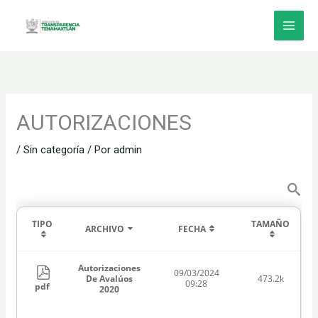
Ir
al
contenido
AUTORIZACIONES
/
Sin categoría
/ Por
admin
TIPO
TAMAÑO
ARCHIVO
FECHA
Autorizaciones
09/03/2024
De Avalúos
473.2k
09:28
pdf
2020