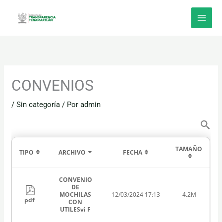
Ir
al
contenido
CONVENIOS
/
Sin categoría
/ Por
admin
TAMAÑO
TIPO
ARCHIVO
FECHA
CONVENIO
DE
MOCHILAS
12/03/2024 17:13
4.2M
pdf
CON
UTILESvi F